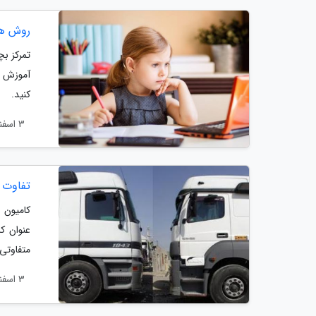
روش ها
تمرکز ب
آموزش ر
کنید.
3 اسفند 1404
تفاوت 
کامیون 
عنوان ک
متفاوتی
3 اسفند 1404