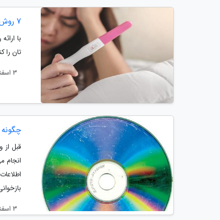
7 روش برای مقابله با استرس ناباروری
با ارائه
تان را کن
3 اسفند 1404
چگونه 
قبل از 
انجام م
اطلاعات
بازخوانی
3 اسفند 1404