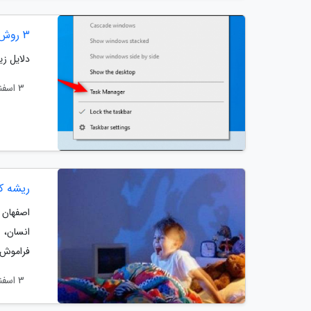
3 روش مشاهده مصرف اینترنت نرم افزارهای مختلف در ویندوز 10
دلایل زی
3 اسفند 1404
ریشه ک
اصفهان 
انسان، 
فراموش م
3 اسفند 1404