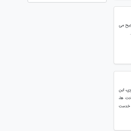
جیح می
ی، این
دت ها،
ه خدمت