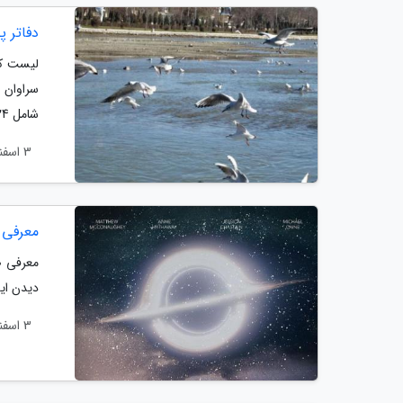
دفاتر پلیس +10 سیستان و بل
سراوان و
شامل 24 مرکز می باشد.
3 اسفند 1404
معرفی 30 فیلم از بهترین فیلم های ژانر علمی-تخ
دیدن این
3 اسفند 1404