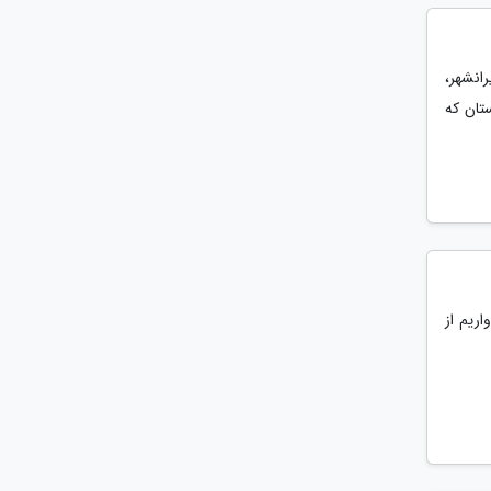
ایرانشهر،
تان که
اریم از