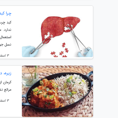
چرا کب
ندارد. 
استعمال
نسل جوا
3 اسفند 1404
زیره، د
مراتع نش
3 اسفند 1404