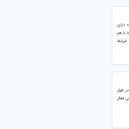
 دارای
 با هم
 شرایط
 به طوری که 85 درصد افراد در طول
ی فعال