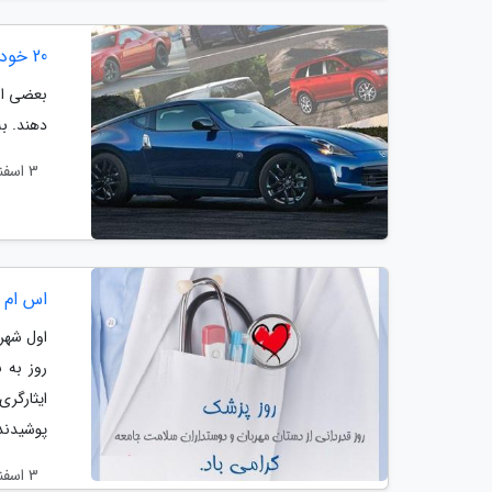
20 خودروی قدیمی که همچنان مشتری های پر و پاقرص خود را دارد
بعضی از
دهند. به این ترت
3 اسفند 1404
اس ام 
اول شهر
روز به 
ایثارگر
پوشیدند.
3 اسفند 1404