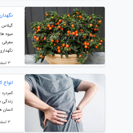
نگهدار
گیلاس م
میوه های
معرفی ا
نگهداری.
3 اسفند 1404
انواع 
زندگی د
انسان ه
3 اسفند 1404