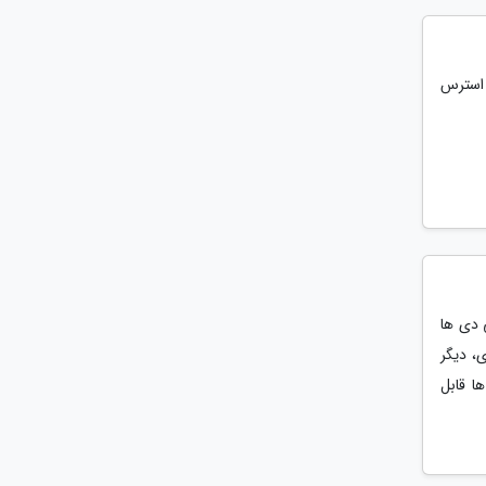
و استرس
 دی ها
، دیگر
ا قابل