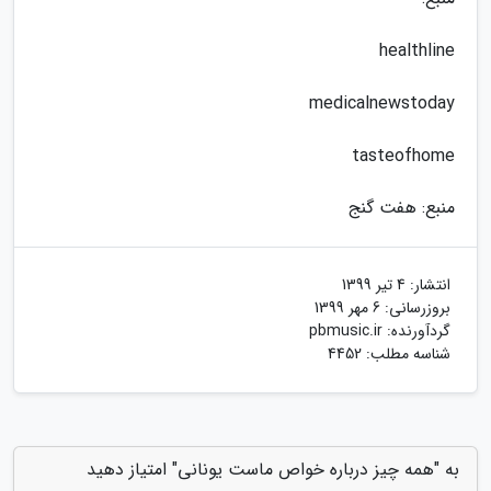
healthline
medicalnewstoday
tasteofhome
منبع: هفت گنج
انتشار:
4 تیر 1399
بروزرسانی:
6 مهر 1399
گردآورنده:
pbmusic.ir
شناسه مطلب: 4452
به "همه چیز درباره خواص ماست یونانی" امتیاز دهید