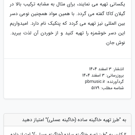
یکسانی تهیه می نمایند، برای مثال به مشابه ترکیب بالا در
گیلان کاکا گفته می گردد. با همین مواد همچنین نوعی دسر
بین المللی نیز تهیه می گردد که پنکیک نام دارد. امیدواریم
این دسر خوشمزه را تهیه کنید و از خوردن آن لذت ببرید.
نوش جان.
انتشار:
3 اسفند 1404
بروزرسانی:
3 اسفند 1404
گردآورنده:
pbmusic.ir
شناسه مطلب: 5179
به "طرز تهیه خاگینه ساده (خاگینه عسلی)" امتیاز دهید
2
کاربر به "
طرز تهیه خاگینه ساده (خاگینه عسلی)
" امتیاز داده