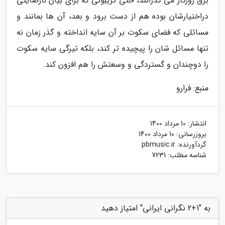
برق روزگار می گذرانند، حتی تریبونی که برای بیان نارضایتی
دراختیارشان بوده هم از دست برود و بعد، آن ها بمانند و
مسائلی که فضای سکوت بر آن سایه انداخته و گذر زمان نه
تنها مسائل شان را پیچیده تر کند، بلکه تیرگی سایه سکوت
را دوچندان و گستردگی و وسعتش را هم افزون کند.
منبع: فرارو
انتشار:
10 مرداد 1400
بروزرسانی:
10 مرداد 1400
گردآورنده:
pbmusic.ir
شناسه مطلب: 7231
به "1+2 نگرانی ایرانی" امتیاز دهید