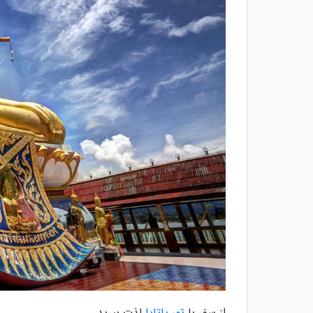
از سفر با
تور پاتایا
لذت ببرید.