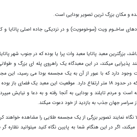
Darp I):این مسجد در جادهای ساخـوم ویت (سوخومویت) و در نزدیکی جاده اصلی پاتایا و 
شد، بزرگترین معبد پاتایا معبد وات پرا یا بوده که در جنوب شهر پاتایا 
لند پذیرایی میکند، در این معبدگاه یک راهروی پله ای بزرگ و طولانی
جود دارد که با عبور از آن به یک مجسمه بودا می رسید، این مج
بزرگ طلایی بودا در سال 1977 ساخته شده است که در حدود 18 متر ارتفاع دارد. موقعیت این معبد یک فضای باز ب
م قرار گرفته است و مردم تایلند و بودایی به آنجا رفته و به دعا و نیایش میپردا
ز سراسر جهان جذب به بازدید از خود دعوت میکند.
لا نگاه نمایند تصویر بزرگی از یک مجسمه طلایی را مشاهده خواهند کر
یکند، اگر در این هنگام شما به پایین نگاه کنید میتوانید نظاره گر 