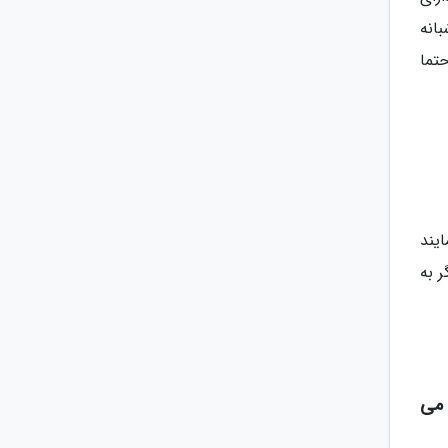
انه
تما
یند
 به
 می