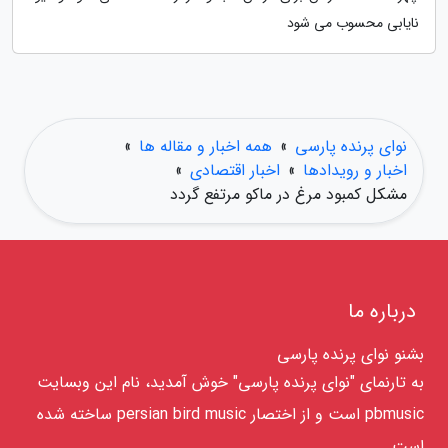
نایابی محسوب می شود
نوای پرنده پارسی
»
همه اخبار و مقاله ها
»
اخبار و رویدادها
»
اخبار اقتصادی
»
مشکل کمبود مرغ در ماکو مرتفع گردد
درباره ما
بشنو نوای پرنده پارسی
به تارنمای "نوای پرنده پارسی" خوش آمدید، نام این وبسایت
pbmusic است و از اختصار persian bird music ساخته شده
است.