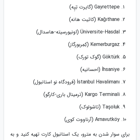
Gayrettepe (گایرت تِپِه)
Kağıthane (کائیت هانه)
Üniversite-Hasdal (اونیورسیته-هاسدال)
Kemerburgaz (کِمِربورگاز)
Göktürk (گوک تورک)
İhsaniye (احسانیه)
İstanbul Havalimanı (فرودگاه نو استانبول)
Kargo Terminali (ترمینال باری-کارگو)
Taşoluk (تاشولوک)
Arnavutköy (آرناووت کوی)
برای سوار شدن به مترو، یک استانبول کارت تهیه کنید و به