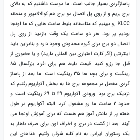
پاساژگردی بسیار جالب است. ما دوست داشتیم که به بالای
برج بریم و از روی پل اتصال دو برج هم کوالالامپور و منطقه
KLCC رو ببینیم که متاسفانه بلیط ساعت هایی که ما اونجا
بودیم پر بود. هر دو ساعت یک وقت بازدید از روی پل
اتصال دو برج برای گروه محدودی وجود داره و بنابراین باید
اینترنتی (اگر کارت اعتباری بین المللی دارید) و یا حضوری از
قبل جا رزرو کنید. قیمت بلیط هم برای افراد بزرگسال 85
رینگیت و برای بچه ها 35 رینگیت است. ما بعد از پاساژ
گردی مفصل در مجموعه برج ها به بخش آکواریوم رفتیم که
نزدیک برج بود. ورودی آکواریوم 49 تا 69 رینگیت است و
حدود 2 ساعت ما رو مشغول کرد. البته آکواریوم در طول
هفته پر از دانش آموز هم هست که برای آموزش اونجا می
آیند. بعد از گشت در برج و اطراف اون برای صرف ناهار به
یک رستوران ایرانی به نام کلبه شرقی رفتیم. غذاهای این