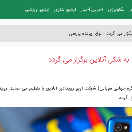
ی
تکنولوژی
آخرین اخبار
آرشیو هنری
آرشیو ورزشی
ش نوای پرنده پارسی، پس از لغو MWC (کنگره جهانی موبایل) شرکت اوپو رویدادی آنلاین را تنظیم می نماید. ر