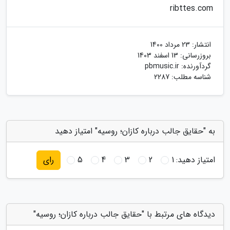
ribttes.com
انتشار:
23 مرداد 1400
بروزرسانی:
13 اسفند 1403
گردآورنده:
pbmusic.ir
شناسه مطلب: 2287
به "حقایق جالب درباره کازان؛ روسیه" امتیاز دهید
امتیاز دهید:
1
2
3
4
5
رای
دیدگاه های مرتبط با "حقایق جالب درباره کازان؛ روسیه"