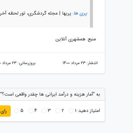
پری ها
: پریها | مجله گردشگری، تور لحظه آخر
منبع: همشهری آنلاین
انتشار:
23 مرداد 1400
بروزرسانی:
23 مرداد 1400
به "آمار هزینه و درآمد ایرانی ها چقدر واقعی است؟" 
امتیاز دهید:
1
2
3
4
5
رای