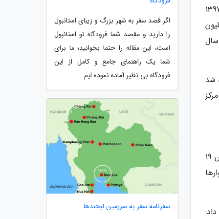
فرودگاه
کز آمار ایران در روزهای گذشته نتایج طرحی با عنوان هزینه و درآمدهای خانوارهای شهری را در سال 1397
اگر قصد سفر به شهر بزرگ و زیبای استانبول
رانی در این سال 43 میلیون تومان و هزینه های آنها نیز 39 میلیون
را دارید و مقصد شما فرودگاه نو استانبول
ی شهری در سال 1397 به نسبت سال
است، این مقاله را حتما بخوانید؛ ما برای
شما یک راهنمای جامع و کامل از این
فرودگاه بی نظیر آماده نموده ایم.
هاده شد
مرکز
پویا علاءالدینی - عضو هیئت علمی دانشگاه تهران - در گفت وگو با ایسنا، با اشاره به آمارهای مرکز آمار مبنی بر افزایش 19
رها
سفرنامه سفر به سرزمین لبخندها
داد: