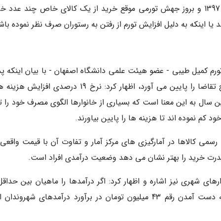
برای مثال ممکن است یک خانوار تا پیش از سال 1397 و بروز جهش تورمی موقع خرید از یک کالای خاص چند عدد
یا اینکه به دلیل افزایش تورم از رفتن به رستوران صرف نظر نموده باش
خ تورم کمیل طیبی - عضو هیئت علمی دانشگاه اصفهان - با بیان اینکه پ
تورم از یک طرف قدرت خرید و از طرف دیگر سطح تقاضا را پایین می آورد، اظهار کرد: نرخ 19 درصدی اف
 در این سال به این معنا است که بسیاری از خانوارها الگوی مصرف خود را ت
د کم نموده اند تا هزینه ها را پایین بیاورند.
رسمی کالاها در آمارگیزی های مرکز آمار و تفاوت آن با قیمت واقعی 
 قدرت خرید را بهتر نشان می دهد وضعیت درآمدی افراد است.
انی درآمد خانوارهای شهری نیز اشاره و اظهار کرد: اگر درآمدها را ماهیان بین حداق
میلیون تومان تا 15 میلیون توما در نظر بگیرم، به دست آمدن رقم 43 میلیون تومان در برآورد درآمدهای شهرو