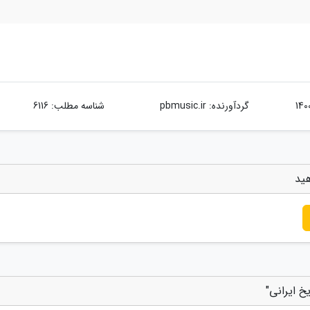
گردآورنده:
pbmusic.ir
شناسه مطلب: 6116
هید
خ ایرانی"