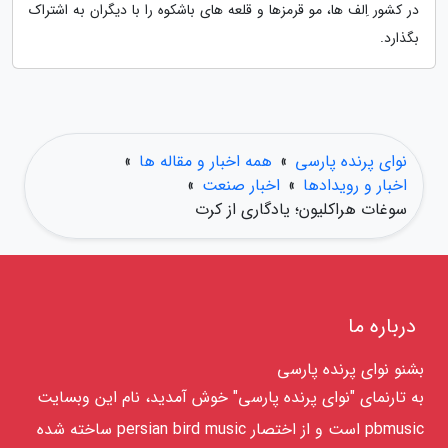
در کشور اِلف ها، مو قرمزها و قلعه های باشکوه را با دیگران به اشتراک
بگذارد.
نوای پرنده پارسی
»
همه اخبار و مقاله ها
»
اخبار و رویدادها
»
اخبار صنعت
»
سوغات هراکلیون؛ یادگاری از کرت
درباره ما
بشنو نوای پرنده پارسی
به تارنمای "نوای پرنده پارسی" خوش آمدید، نام این وبسایت
pbmusic است و از اختصار persian bird music ساخته شده