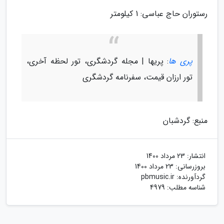
رستوران حاج عباسی: 1 کیلومتر
پری ها
: پریها | مجله گردشگری، تور لحظه آخری،
تور ارزان قیمت، سفرنامه گردشگری
منبع: گردشبان
انتشار:
23 مرداد 1400
بروزرسانی:
23 مرداد 1400
گردآورنده:
pbmusic.ir
شناسه مطلب: 4979