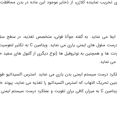
له با آنزیم های تخریب نماینده کلاژن، از ذخایر موجود این ماده در بدن محافظ
یمنی ایفا می نماید. به گفته جوآنا فولی، متخصص تغذیه، در سطح سلو
ویتامین C پاتوژن ها را خنثی نموده و به عملکرد درست سلول های ایمنی یاری می نماید. ویتامین 
فونت ها و همچنین به نوتروفیل ها (نوع دیگری از گلبول های سفید خ
می نماید.
واص آنتی اکسیدانی ویتامین C به عملکرد درست سیستم ایمنی بدن یاری می نماید. استرس اکسیداتیو ط
ین تحریک التهاب که استرس اکسیداتیو را تغذیه می نماید، پیوند خو
است. همراه با آنتی اکسیدان های دیگر، مصرف ویتامین C به میزان کافی برای تقویت و عملکرد درست سیستم ای