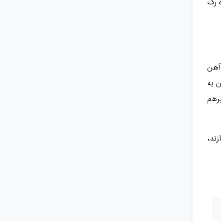
 رگ
آهن
ین به
رهم
زند،