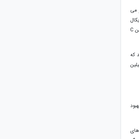
اد مغذی شناخته شده برای سلامت مغز هستند، ویتامین C نیز می
کال
های آزاد می توانند موجب بروز آسیب در هر نقطه ای از بدن، از جمله مغز شما شوند. به عنوان یک آنتی اکسیدان، ویتامین C
د که
لین
هبود
 های