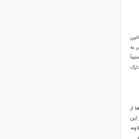
نین
 به
تماً
ارک
 از
 از این
وه،
.