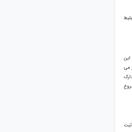
بلیط
این
 می
ارک
روع
ثبت