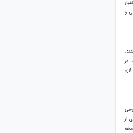
یار
ی و
هند.
 در
ازم
برخی
 از
سخه