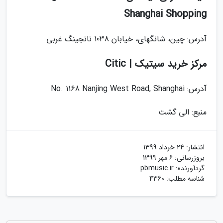
Shanghai Shopping
آدرس: چین، شانگهای، خیابان 1038 نانجینگ غربی
مرکز خرید سیتیک | Citic
آدرس: No. 1168 Nanjing West Road, Shanghai
منبع: الی گشت
انتشار:
24 خرداد 1399
بروزرسانی:
6 مهر 1399
گردآورنده:
pbmusic.ir
شناسه مطلب: 4360