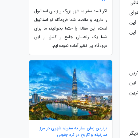
اقی
اگر قصد سفر به شهر بزرگ و زیبای استانبول
وای
را دارید و مقصد شما فرودگاه نو استانبول
این
است، این مقاله را حتما بخوانید؛ ما برای
این
شما یک راهنمای جامع و کامل از این
فرودگاه بی نظیر آماده نموده ایم.
رین
این
رین
برترین زمان سفر به سئول؛ شهری در مرز
یگر
مدرنیته و تاریخ در کره جنوبی