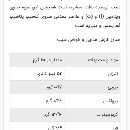
سیب نرسیده یافت میشود، است.همچنین این میوه حاوی
ویتامین (آ) و (ث) و عناصر معدنی ضروی کلسیم، پتاسیم،
آهن،مس و منیزیم است.
جدول ارزش غذایی و خواص سیب
مواد و محتویات
مقدار در 100 گرم
انرژی
52 کیلو کالری
چربی
0/17 گرم
پروتئین
0/26 گرم
کربوهیدرات
13/90 گرم
فیبر
2/4 گرم