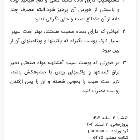
هستهسیب دارای ماده نسبتا سمی و تلخ سیانید بوده
و بایستی از خوردن آن پرهیز شود.البته مصرف چند
دانه از آن بلامانع است و جای نگرانی ندارد.
آنهائی که دارای معده ضعیف هستند، بهتر است سیبرا
بسیار نازک پوست بگیرند که پکتینها و ویتامینهای آن از
بین نرود.
در صورتی که پوست سیب آغشتهبه مواد صنعتی نظیر
براق کنندهها و واکسهای روغن یا حشرهکش باشد،
لازم است سیب را بخوبی شسته و آن را پس ازکندن
پوست مصرف کنید.
انتشار:
3 اسفند 1404
بروزرسانی:
3 اسفند 1404
گردآورنده:
pbmusic.ir
شناسه مطلب: 5475