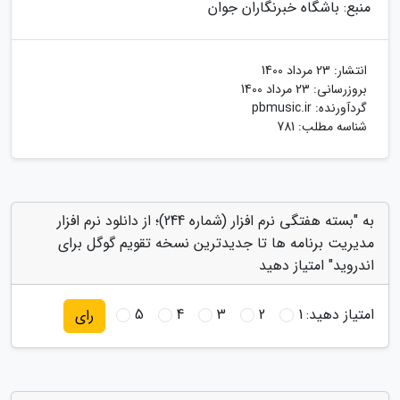
منبع: باشگاه خبرنگاران جوان
انتشار:
23 مرداد 1400
بروزرسانی:
23 مرداد 1400
گردآورنده:
pbmusic.ir
شناسه مطلب: 781
به "بسته هفتگی نرم افزار (شماره 244)؛ از دانلود نرم افزار
مدیریت برنامه ها تا جدیدترین نسخه تقویم گوگل برای
اندروید" امتیاز دهید
امتیاز دهید:
1
2
3
4
5
رای