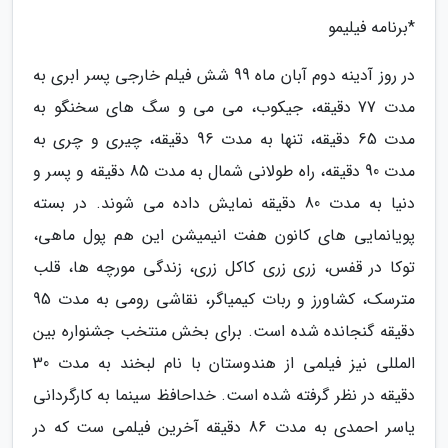
*برنامه فیلیمو
در روز آدینه دوم آبان ماه 99 شش فیلم خارجی پسر ابری به
مدت 77 دقیقه، جیکوب، می می و سگ های سخنگو به
مدت 65 دقیقه، تنها به مدت 96 دقیقه، چیری و چری به
مدت 90 دقیقه، راه طولانی شمال به مدت 85 دقیقه و پسر و
دنیا به مدت 80 دقیقه نمایش داده می شوند. در بسته
پویانمایی های کانون هفت انیمیشن این هم پول ماهی،
توکا در قفس، زری زری کاکل زری، زندگی مورچه ها، قلب
مترسک، کشاورز و ربات کیمیاگر، نقاشی رومی به مدت 95
دقیقه گنجانده شده است. برای بخش منتخب جشنواره بین
المللی نیز فیلمی از هندوستان با نام لبخند به مدت 30
دقیقه در نظر گرفته شده است. خداحافظ سینما به کارگردانی
یاسر احمدی به مدت 86 دقیقه آخرین فیلمی ست که در