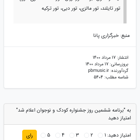
تور تایلند، تور مالزی، تور دبی، تور ترکیه
منبع: خبرگزاری پانا
انتشار:
17 مرداد 1400
بروزرسانی:
17 مرداد 1400
گردآورنده:
pbmusic.ir
شناسه مطلب: 5404
به "برنامه ششمین روز جشنواره کودک و نوجوان اعلام شد"
امتیاز دهید
امتیاز دهید:
1
2
3
4
5
رای