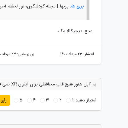
پری ها
: پریها | مجله گردشگری، تور لحظه آخر
منبع: دیجیکالا مگ
انتشار:
23 مرداد 1400
بروزرسانی:
23 مرداد 1400
به "اپل هنوز هیچ قاب محافظی برای آیفون XR نمی فروشد" امتیاز دهید
امتیاز دهید:
1
2
3
4
5
رای