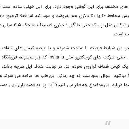
 های مختلف برای این گوشی وجود دارد. برای اپل خیلی ساده است که
عرضه قاب های خود، در کنار هر آیفون XR، یک کیس محافظ 40 یا 50 دلاری هم بفروشد و سود کند اما فعلا ترجیح
این سود نصیب دیگر شرکت ها گردد. این حرکت از شرکتی مثل اپل که حتی دان
یب است.
کت هایی مثل Speck، Tech 21 و Otterbox در این شرایط فرصت را غنیمت شمرده و با عرضه کیس های شفاف
آیفون XR، سعی در جذب کاربران این گوشی دارند. حتی شرکت های کوچکتری مثل Insignia که زیر مجمو
وشی یک کیس شفاف فراوری نموده اند. در نهایت هدف اپل هرچه باشد، ب
است که هرگز شاهد کیس های اپل برای آیفون XR نباشیم. سوال اینجاست که چه زمانی این قاب ها عرضه می شوند
ما درباره این موضوع چه فکر می کنید؟ آیا اپل به قصد بازاریابی دست