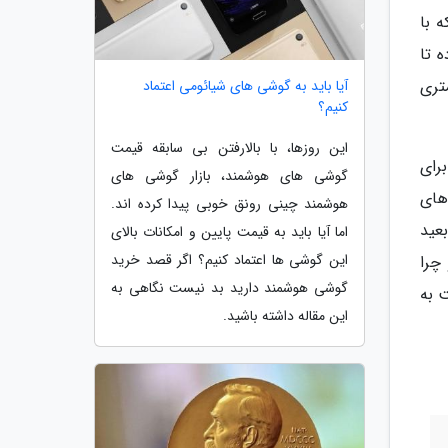
 با
 داده تا
گل 9 دلاری لایتنینگ به جک 3.5 میلی متری
آیا باید به گوشی های شیائومی اعتماد
کنیم؟
این روزها، با بالارفتن بی سابقه قیمت
 برای
گوشی های هوشمند، بازار گوشی های
عه فروشگاه های
هوشمند چینی رونق خوبی پیدا کرده اند.
عید
اما آیا باید به قیمت پایین و امکانات بالای
این گوشی ها اعتماد کنیم؟ اگر قصد خرید
 و چرا
گوشی هوشمند دارید بد نیست نگاهی به
 به
این مقاله داشته باشید.