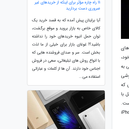
11 راه چاره مؤثر برای اینکه از خریدهای غیر
ضروری دست بردارید
آیا برایتان پیش آمده که به قصد خرید یک
کالای خاص به بازار بروید و موقع برگشت،
توان حمل انبوه خریدهای خود را نداشته
باشید؟! غوغای بازار برای خیلی از ما لذت
 هفته، گوشی های آیفون XR با رنگ های
بخش است. سر و صدای فروشنده هایی که
ود،
با انواع روش های تبلیغاتی، سعی در فروش
 به
اجناس خود دارند. آن ها از کلمات و عباراتی
 این گوشی
استفاده می...
 که
ل با
، رسیده است.
 که آن بیشتر دیده شدن رنگ های iPhone XR