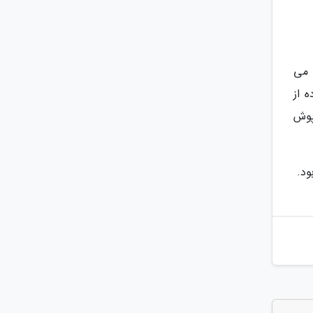
 می
 از
پوش
ود.