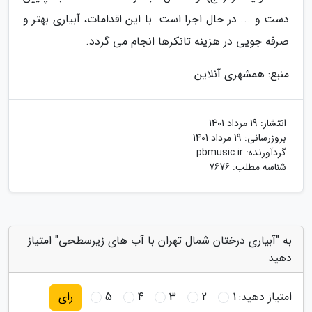
دست و ... در حال اجرا است. با این اقدامات، آبیاری بهتر و
صرفه جویی در هزینه تانکرها انجام می گردد.
منبع: همشهری آنلاین
انتشار:
19 مرداد 1401
بروزرسانی:
19 مرداد 1401
گردآورنده:
pbmusic.ir
شناسه مطلب: 7676
به "آبیاری درختان شمال تهران با آب های زیرسطحی" امتیاز
دهید
امتیاز دهید:
1
2
3
4
5
رای