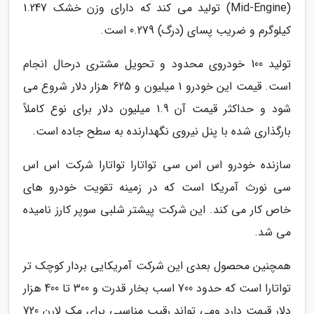
(Mid-Engine) تولید می کند که دارای وزن خشک 1.247
کیلوگرم و ضریب پسای (درگ) 0.279 است.
تولید 100 خودروی محدود و تحویل مشتری درحال انجام
است. قیمت این خودرو 1 میلیون و 625 هزار دلار شروع می
شود و حداکثر قیمت آن 1.9 میلیون دلار برای نوع کاملاً
بارگذاری شده با پنل نیروی نگهدارنده به سطح جاده است.
سازنده خودرو اس اس سی تواتارا تواتارا شرکت اس اس
سی نورث آمریکا است که در زمینه تقویت خودرو های
خاص کار می کند. این شرکت پیشتر شلبی سوپر کارز نامیده
می شد.
همچنین محصول بعدی این شرکت آمریکایی بردار کوچک تر
تواتارا است که حدود 700 اسب بخار قدرت و 300 تا 400 هزار
دلار قیمت دارد ومی تواند رقیب مناسبی برای مک لارن 720