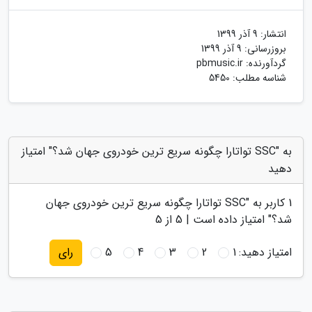
انتشار:
9 آذر 1399
بروزرسانی:
9 آذر 1399
گردآورنده:
pbmusic.ir
شناسه مطلب: 5450
به "SSC تواتارا چگونه سریع ترین خودروی جهان شد؟" امتیاز
دهید
1
کاربر به "
SSC تواتارا چگونه سریع ترین خودروی جهان
شد؟
" امتیاز داده است |
5
از 5
امتیاز دهید:
1
2
3
4
5
رای