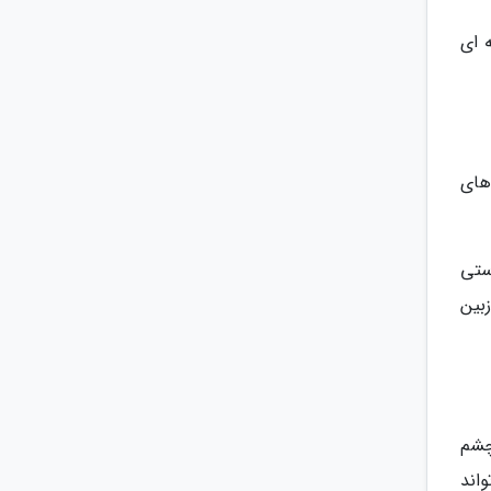
 ای
های
ستی
بین
چشم
اند