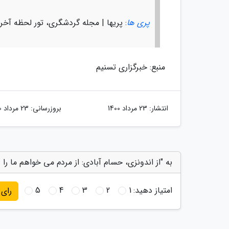
پری ها
: پریها | مجله گردشگری، تور لحظه آخر
منبع: خبرگزاری تسنیم
انتشار:
23 مرداد 1400
بروزرسانی:
23 مرداد 1400
به "از اندونزی، حسام آبادی: از مردم می خواهم ما را 
امتیاز دهید:
1
2
3
4
5
رای