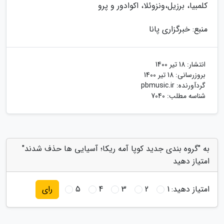
کلمبیا، برزیل،ونزوئلا، اکوادور و پرو
منبع: خبرگزاری پانا
انتشار:
18 تیر 1400
بروزرسانی:
18 تیر 1400
گردآورنده:
pbmusic.ir
شناسه مطلب: 7040
به "گروه بندی جدید کوپا آمه ریکا؛ آسیایی ها حذف شدند"
امتیاز دهید
امتیاز دهید:
1
2
3
4
5
رای