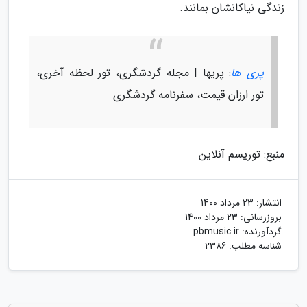
زندگی نیاکانشان بمانند.
پری ها
: پریها | مجله گردشگری، تور لحظه آخری،
تور ارزان قیمت، سفرنامه گردشگری
منبع: توریسم آنلاین
انتشار:
23 مرداد 1400
بروزرسانی:
23 مرداد 1400
گردآورنده:
pbmusic.ir
شناسه مطلب: 2386