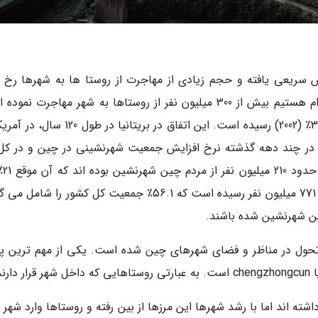
 سریعی یافته و حجم زیادی از مهاجرت از روستا ها به شهرها رخ د
است. از اواخر دهه هفتاد تا به الان که در قرن 21ام هستیم بیش از 300 میلیون نفر از روستاها به شهر مهاجرت نم
نرخ شهرنشینی طی 24 سال از 17.9٪ (1978) به 39.1٪ (2002) رسیده است. این اتفاق در بریتانیا د
30 سال رخ داده است. در چند دهه گذشته نرخ افزایش جمعیت شهرنشینی در چین و در کل
آسیا از باقی دن
جمعیت بوده است. این آمار در سال 2015 به حدود 771 میلیون نفر رسیده است که 56.1٪ جمعیت کل کشور را ش
تحول در مناظر و فضای شهرهای چین شده است. یکی از مهم ترین پی
ند.
ته اند اما با رشد شهرها این مرزها از بین رفته و روستاها وارد شهر