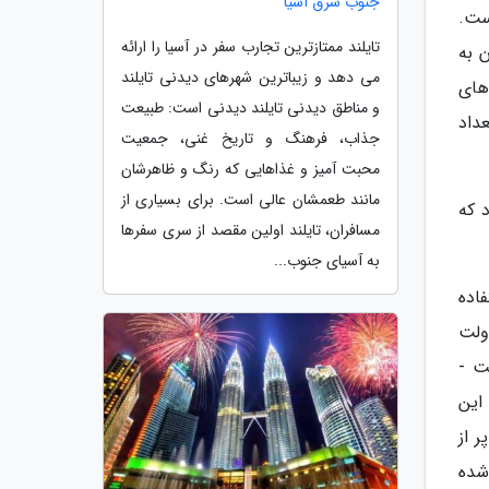
جنوب شرق آسیا
ست.
تایلند ممتازترین تجارب سفر در آسیا را ارائه
 به
می دهد و زیباترین شهرهای دیدنی تایلند
های
و مناطق دیدنی تایلند دیدنی است: طبیعت
داد
جذاب، فرهنگ و تاریخ غنی، جمعیت
محبت آمیز و غذاهایی که رنگ و ظاهرشان
مانند طعمشان عالی است. برای بسیاری از
 که
مسافران، تایلند اولین مقصد از سری سفرها
به آسیای جنوب...
اده
ولت
ت -
این
 از
شده