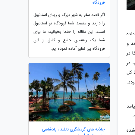
فرودگاه
اگر قصد سفر به شهر بزرگ و زیبای استانبول
را دارید و مقصد شما فرودگاه نو استانبول
است، این مقاله را حتما بخوانید؛ ما برای
اده
شما یک راهنمای جامع و کامل از این
وده اند و
فرودگاه بی نظیر آماده نموده ایم.
ر طول 120 سال، در آمریکا در
، در
یا بیشتر بوده است. در سال 1982، حدود 210 میلیون نفر از مردم چین شهرنشین بوده اند که آن موقع 21٪ کل
امل می گردد.
امد
جاذبه های گردشگری تایلند ، پادشاهی
 شده