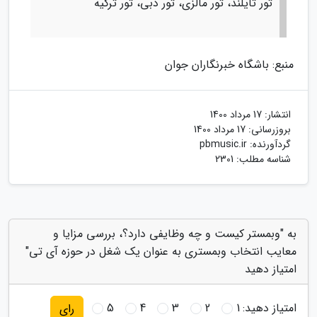
تور تایلند، تور مالزی، تور دبی، تور ترکیه
منبع: باشگاه خبرنگاران جوان
انتشار:
17 مرداد 1400
بروزرسانی:
17 مرداد 1400
گردآورنده:
pbmusic.ir
شناسه مطلب: 2301
به "وبمستر کیست و چه وظایفی دارد؟، بررسی مزایا و
معایب انتخاب وبمستری به عنوان یک شغل در حوزه آی تی"
امتیاز دهید
امتیاز دهید:
1
2
3
4
5
رای