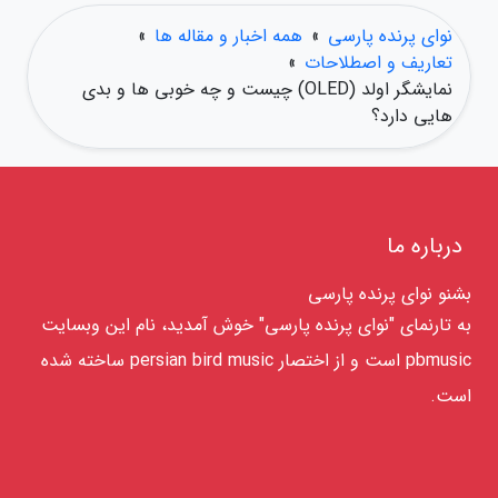
نوای پرنده پارسی
»
همه اخبار و مقاله ها
»
تعاریف و اصطلاحات
»
نمایشگر اولد (OLED) چیست و چه خوبی ها و بدی
هایی دارد؟
درباره ما
بشنو نوای پرنده پارسی
به تارنمای "نوای پرنده پارسی" خوش آمدید، نام این وبسایت
pbmusic است و از اختصار persian bird music ساخته شده
است.