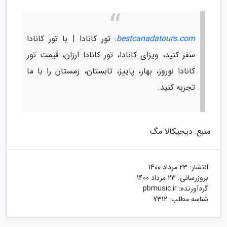
bestcanadatours.com
: تور کانادا | با تور کانادا
سفر کنید، ویزای کانادا، تور کانادا ارزان، قیمت تور
کانادا نوروز، بهار، پاییز، تابستان، زمستان را با ما
تجربه کنید.
منبع: دیجیکالا مگ
انتشار:
23 مرداد 1400
بروزرسانی:
23 مرداد 1400
گردآورنده:
pbmusic.ir
شناسه مطلب: 7312