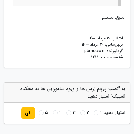
منبع: تسنیم
انتشار:
20 مرداد 1400
بروزرسانی:
20 مرداد 1400
گردآورنده:
pbmusic.ir
شناسه مطلب: 4414
به "نصب پرچم ژرمن ها و ورود سامورایی ها به دهکده
المپیک" امتیاز دهید
امتیاز دهید:
1
2
3
4
5
رای