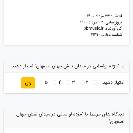
انتشار:
23 مرداد 1400
بروزرسانی:
23 مرداد 1400
گردآورنده:
pbmusic.ir
شناسه مطلب: 4131
به "مژده لواسانی در میدان نقش جهان اصفهان" امتیاز دهید
امتیاز دهید:
1
2
3
4
5
رای
دیدگاه های مرتبط با "مژده لواسانی در میدان نقش جهان
اصفهان"