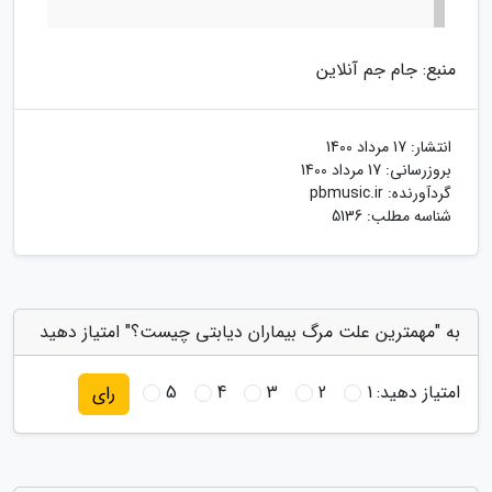
منبع: جام جم آنلاین
انتشار:
17 مرداد 1400
بروزرسانی:
17 مرداد 1400
گردآورنده:
pbmusic.ir
شناسه مطلب: 5136
به "مهمترین علت مرگ بیماران دیابتی چیست؟" امتیاز دهید
امتیاز دهید:
1
2
3
4
5
رای