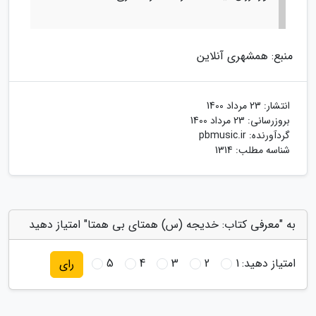
منبع: همشهری آنلاین
انتشار:
23 مرداد 1400
بروزرسانی:
23 مرداد 1400
گردآورنده:
pbmusic.ir
شناسه مطلب: 1314
به "معرفی کتاب: خدیجه (س) همتای بی همتا" امتیاز دهید
امتیاز دهید:
1
2
3
4
5
رای