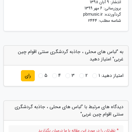
انتشار:
9 آبان 1398
بروزرسانی:
6 مهر 1399
گردآورنده:
pbmusic.ir
شناسه مطلب: 2444
به "لباس های محلی ، جاذبه گردشگری سنتی اقوام چین
غربی" امتیاز دهید
امتیاز دهید:
1
2
3
4
5
رای
دیدگاه های مرتبط با "لباس های محلی ، جاذبه گردشگری
سنتی اقوام چین غربی"
* نظرتان را در مورد این مقاله با ما درمیان بگذارید