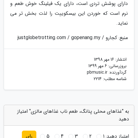
دارای پوشش تردی است، دارای یک فیلینگ خوش طعم و
نرم است که خوردن این بیسکوییت را لذت بخش تر می
نماید.
منبع: کجارو / justglobetrotting.com / gopenang.my
انتشار:
16 مهر 1398
بروزرسانی:
6 مهر 1399
گردآورنده:
pbmusic.ir
شناسه مطلب: 2214
به "غذاهای محلی پنانگ، طعم ناب غذاهای مالزی" امتیاز
دهید
امتیاز دهید:
1
2
3
4
5
رای