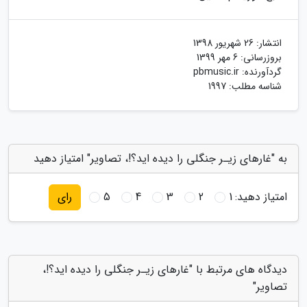
انتشار:
26 شهریور 1398
بروزرسانی:
6 مهر 1399
گردآورنده:
pbmusic.ir
شناسه مطلب: 1997
به "غارهای زیـر جنگلی را دیده اید؟!، تصاویر" امتیاز دهید
امتیاز دهید:
1
2
3
4
5
رای
دیدگاه های مرتبط با "غارهای زیـر جنگلی را دیده اید؟!،
تصاویر"