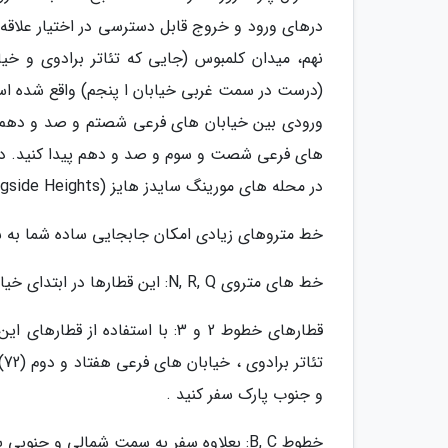
نهم، میدان کلمبوس (جایی که تئاتر برادوی و خیا
در محله های مورینگ سایدز هایز (Morningside Heights) و هارلم (Harlem) وجود دارد .
خط متروهای زیادی امکان جابجایی ساده شما به سم
خط های متروی N, R, Q: این قطارها در ابتدای خیابان های پنجاه و هفتم (57) و هفتم (7) توقف می نمایند .
و جنوب پارک سفر کنید .