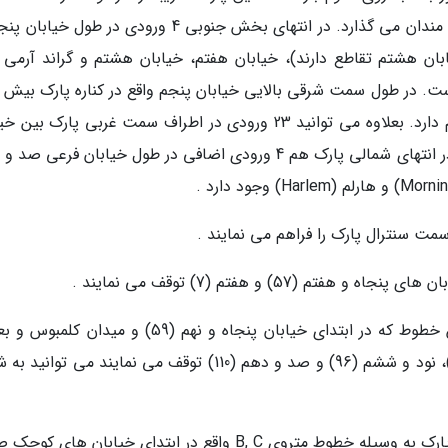
درهای ورود و خروج قابل دسترسی در اختیار علاقه مندان می گذارد. در انتهای بخش جنوبی 4 ورودی در طول
بان هشتم تقاطع دارند)، خیابان هفتم، خیابان هشتم و گراند آرمی پل
ورودی بین خیابان های فرعی شصتم و صد و دهم دارد. بعلاوه می توانید 23 ورودی در اطراف سمت غربی پارک ب
های فرعی شصت و سوم و صد و دهم پیدا کنید. در انتهای شمالی پارک هم 4 ورودی اضافی در طول خیابان فرعی
ت سنترال پارک را فراهم می نمایند .
قطارهای خطوط 2 و 3: با استفاده از قطارهای این خطوط که در ابتدای خیابان پنجاه و نهم (59) و میدا
تئاتر برادوی ، خیابان های فرعی هفتاد و دوم (72)، نود و ششم (96) و صد و دهم (110) توقف می نمایند می ت
خطوط B, C: بعلاوه سفر به سمت شمالی و جنوبی پارک به وسیله خطوط متروی B, C واقع در ابتدای خیابان ها