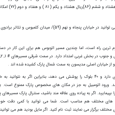
دهم ( 110 ) ، صد و سوم (103)، نود و ششم (96)، هشتاد و ششم (86)ریال ه
خطوط A, B, C, D, 1: ایستگاه های این خطوط را می توانید در خیابان پنجاه و نهم (59)/ میدان کلمبوس و تئات
وم ترین راه است، اما چندین مسیر اتوبوس هم برای این کار در دس
سنترال پارک بسیار وسیع است، مسیر های زیادی دارد و 40 بلوک را پوشش می دهد، بنابراین اگر به نتوانید 
د. ورود اتومبیل به جز در مکان های مخصوص پارک ممنوع است. با
پیمایید. اگر به پیاده روی علاقه مند باشید، سنترال پارک مسیرهای پ
یی های مختلف هم مناسب است. شما می توانید با کمی دقت خود
ختلف برگزار می نمایند ثبت نام کنید. اگر مایل بودید هم می توانید