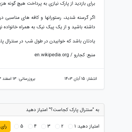
برای بازدید از پارک نیازی به پرداخت هیچ گونه هزین
اگر گرسنه شدید، رستورانها و کافه های مناسبی در
داشته باشید و از یک پیک نیک به همراه خانواده نه
یادتان باشد که خوابیدن در طول شب در سنترال پ
منبع: کجارو / en.wikipedia.org
انتشار:
15 آبان 1403
بروزرسانی:
13 اسفند 1403
به "سنترال پارک کجاست؟" امتیاز دهید
امتیاز دهید:
1
2
3
4
5
رای