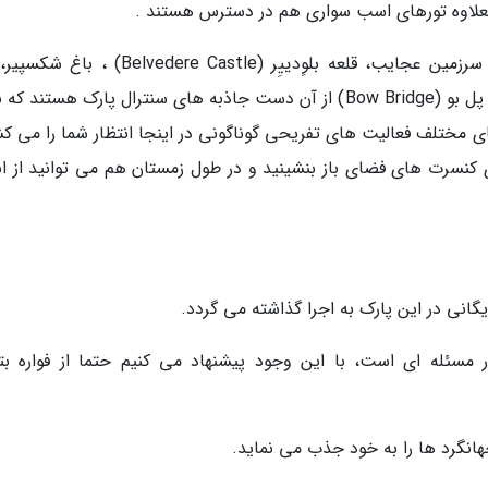
 بعلاوه تورهای اسب سواری هم در دسترس هستند .
باغ وحش سنترال پارک، مجسمه برنزی آلیس در سرزمین عجایب، قلعه بلوِدییِر (lvedere Castle
هنرهای زیبا، فواره بتسدا (Bethesda Fountain) و پل بو (Bow Bridge) از آن دست جاذبه های سنترال پارک هستند
ای مختلف فعالیت های تفریحی گوناگونی در اینجا انتظار شما را می کش
ی کنسرت های فضای باز بنشینید و در طول زمستان هم می توانید از ان
انی در این پارک به اجرا گذاشته می گردد.
 مسئله ای است، با این وجود پیشنهاد می کنیم حتما از فواره بت
انگرد ها را به خود جذب می نماید.