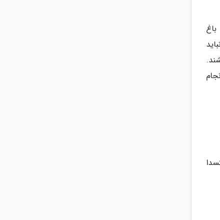
Be) ، باغ شکسپیر، باغ
 که نباید
ند.
جام
سدا