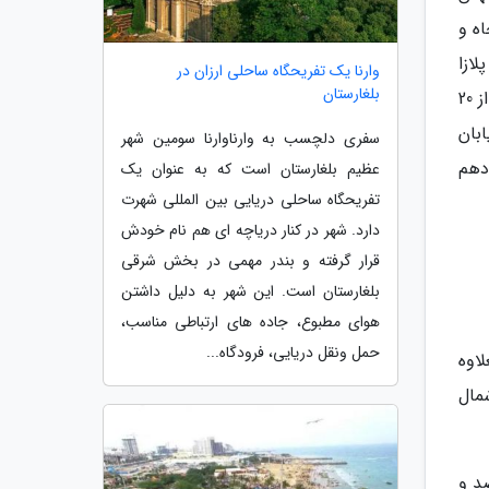
 خیابان پنجاه و
ازا
وارنا یک تفریحگاه ساحلی ارزان در
بلغارستان
(درست در سمت غربی خیابان ا پنجم) واقع شده است. در طول سمت شرقی بالایی خیابان پنجم واقع در کناره پارک بیش از 20
ین خیابان
سفری دلچسب به وارناوارنا سومین شهر
 صد و دهم
عظیم بلغارستان است که به عنوان یک
تفریحگاه ساحلی دریایی بین المللی شهرت
دارد. شهر در کنار دریاچه ای هم نام خودش
قرار گرفته و بندر مهمی در بخش شرقی
بلغارستان است. این شهر به دلیل داشتن
هوای مطبوع، جاده های ارتباطی مناسب،
حمل ونقل دریایی، فرودگاه...
ن کلمبوس و بعلاوه
وانید به شمال
ی کوچک صد و