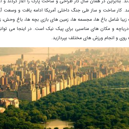
قه طراحی شدند. بنابراین در همان سال کار طراحی و ساخت پارک را آغاز کردند و ا
 1858 به روی عموم باز شد. کار ساخت و ساز طی جنگ داخلی آمریکا ادامه یافت و وسعت آ
رد. این پارک زیبا شامل باغ ها، مجسمه ها، زمین های بازی بچه ها، باغ وحش، 
ریاچه و مکان های مناسبی برای پیک نیک است. در اینجا می توانید
 روی و انجام ورزش های مختلف بپردازید.