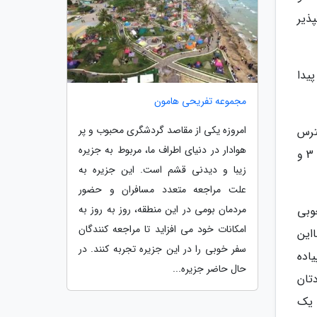
شتاد و یکم ( 81 ) و هفتاد و دوم (72) امکانپذیر
ر برادوی پیدا
مجموعه تفریحی هامون
امروزه یکی از مقاصد گردشگری محبوب و پر
ترس
هوادار در دنیای اطراف ما، مربوط به جزیره
هستند. در سمت غربی مسیر #10 که به سمت شمال و جنوب در بخش غربی امتداد دارد. در سمت شرقی مسیرهای # 1, 2, 3 و
زیبا و دیدنی قشم است. این جزیره به
علت مراجعه متعدد مسافران و حضور
مردمان بومی در این منطقه، روز به روز به
به خوبی
امکانات خود می افزاید تا مراجعه کنندگان
این
سفر خوبی را در این جزیره تجربه کنند. در
یاده
حال حاضر جزیره...
تان
 یک