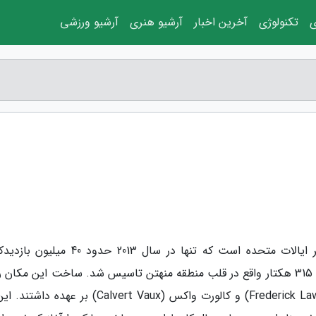
ی
تکنولوژی
آخرین اخبار
آرشیو هنری
آرشیو ورزشی
سنترال پارک پربازدید ترین پارک شهری در سراسر ایالات متحده است که تنها در سال 2013 حدو
داشت. این پارک در سال 1875 در زمینی به وسعت 315 هکتار واقع در قلب منطقه منهتن تاسیس شد. ساخت این مکان
معمار به نام های فردریک لاو المستد (Frederick Law Olmsted) و کالورت واکس (Calvert Vaux) بر ع