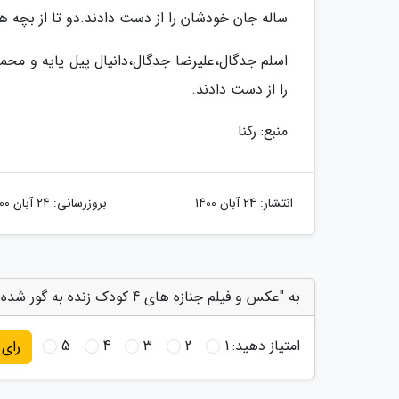
ساله جان خودشان را از دست دادند.دو تا از بچه ه
را از دست دادند.
منبع: رکنا
انتشار:
24 آبان 1400
بروزرسانی:
24 آبان 1400
به "عکس و فیلم جنازه های 4 کودک زنده به گور شده در هوتک ! ، چابهار در ماتم و شوک" امتیاز دهید
امتیاز دهید:
1
2
3
4
5
رای