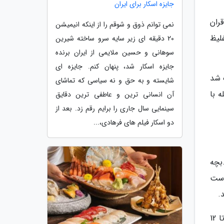
جایزه اسکار برای ایران
ران
نمی توانم ذوق و شوقم را از اینکه انیمیشن
لیظ
20 دقیقه ای زیر سایه سرو ساخته شیرین
سوهانی و حسین ملایمی از ایران برنده
جایزه اسکار شد، پنهان کنم. جایزه ای
 شد
شایسته و به حق و نه سیاسی که تماشای
 با
آن انسانی ترین و عاطفی ترین دقایق
سینمایی سال جاری را برایم رقم زد. بعد از
دو اسکار فیلم های فرهادی،...
بچه
 در دست
.
حاجی ستار در ادامه گفت:بچه ها را خیلی سریع به بیمارستان منتقل کردند اما دیگر کار از کار گذشته بود و 4 کودک 6 تا 12