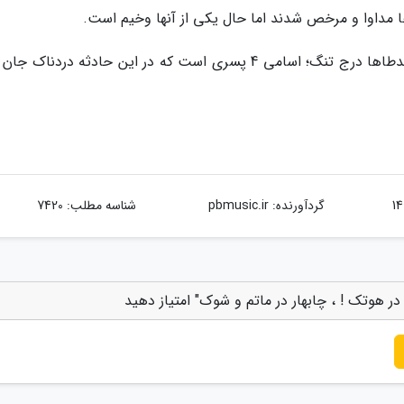
ا مداوا و مرخص شدند اما حال یکی از آنها وخیم است.
اسلم جدگال،علیرضا جدگال،دانیال پیل پایه و محمدطاها درج تنگ؛ اسامی 4 پسری است که در این حادثه دردنا
گردآورنده:
pbmusic.ir
شناسه مطلب: 7420