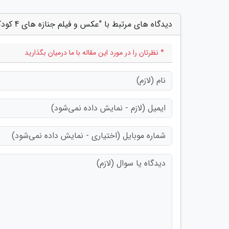
دیدگاه های مرتبط با "عکس و فیلم جنازه های 4 کودک زنده به گور شده در هوتک ! ، چابهار در ماتم و شوک"
* نظرتان را در مورد این مقاله با ما درمیان بگذارید