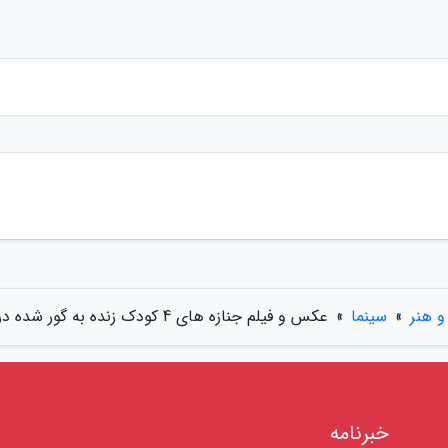
 هنر
»
سینما
»
عکس و فیلم جنازه های 4 کودک زنده به گور شده در هوتک ! ، چابهار در ماتم و شوک
خبرنامه