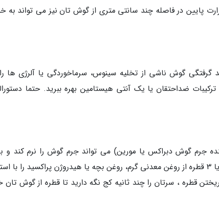
ارت پایین در فاصله چند سانتی متری از گوش تان نیز می تواند به 
حتیاج به نسخه (OTC) می توانند گرفتگی گوش ناشی از تخلیه سینوس، سرماخوردگی یا آلرژی ها ر
ترکیبات ضداحتقان یا یک آنتی هیستامین بهره ببرید. حتما دستورال
ه جرم گوش دبراکس یا مورین) می تواند جرم گوش را نرم کند و ب
خروج آن از گوش گردد. همچنین شما می توانید 2 یا 3 قطره از روغن معدنی گرم، روغن بچه یا هیدروژن پراکسید را با 
ختن قطره ، سرتان را چند ثانیه کج نگه دارید تا قطره از گوش تان خ