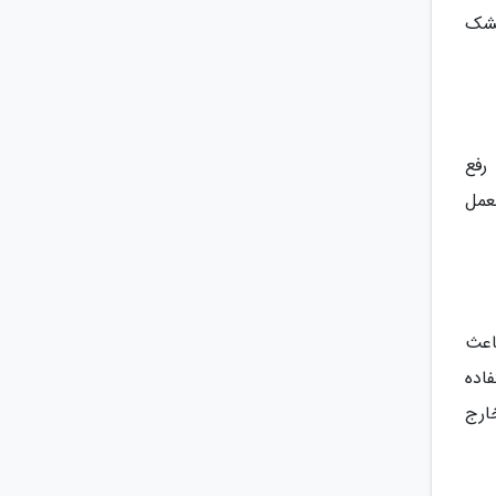
خشک
ا رفع
عمل
اعث
استفاده
ارج