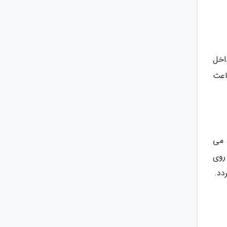
اخل
اعث
 می
روی
دد.