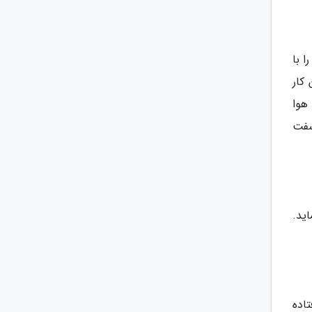
 با
کار
هوا
سفت
ماید.
تاده