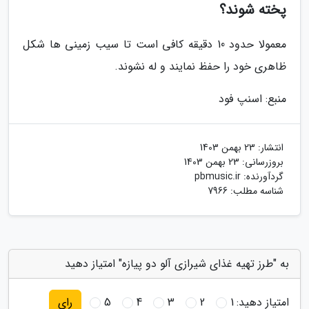
پخته شوند؟
معمولا حدود 10 دقیقه کافی است تا سیب زمینی ها شکل
ظاهری خود را حفظ نمایند و له نشوند.
منبع: اسنپ فود
انتشار:
23 بهمن 1403
بروزرسانی:
23 بهمن 1403
گردآورنده:
pbmusic.ir
شناسه مطلب: 7966
به "طرز تهیه غذای شیرازی آلو دو پیازه" امتیاز دهید
امتیاز دهید:
1
2
3
4
5
رای