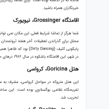
مانده که در گذشته بوده است. برای تماشا زیباترین
خبرنگاران همراه باشید.
اقامتگاه Grossinger، نیویورک
مجلل برای گذراندن تعطیلات آخر هفته ثروتمندان با
پایکوبی کثیف (ty Dancing
در شهر، این اقامتگاه باشکوه در سال 1986 درهای خود را به روی مردم بست.
هتل Goricina، کرواسی
تفریحگاه نظامی یوگسلاوی بوده است. این ساختم
تخریب شد.