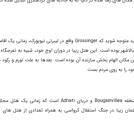
 مکان های رها شده در دنیا که به جاذبه های گردشگری تبدیل شده اند،
شما هرگز از تماشا شرایط فعلی این مکان نمی توانید متوجه شوید که Grossinger واقع در لیبرتی نیویورک، زمانی 
لاشهر بوده است. این هتل زیبا در دوران اوج خود، شبیه به تفرجگاه ف
Dir) بود که ظاهرا همین مکان الهام بخش سازنده آن بوده است. بعدها به علت تورم و رکود
این هتل متروکه در سواحل کرواسی، مشرف به منطقه Bougainvillea و دریای Adriati است که زمانی یک
ان زیبا در جنگ استقلال کرواسی به همراه تعدادی از هتل های د