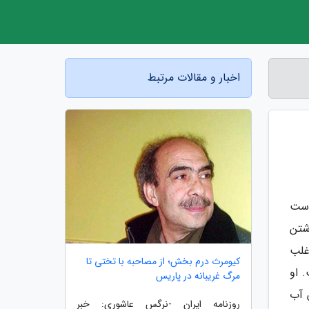
اخبار و مقالات مرتبط
است
شتن
غلب
کیومرث درم بخش؛ از مصاحبه با تختی تا
ویسنده است. او
مرگ غریبانه در پاریس
ش آب
روزنامه ایران -نرگس عاشوری: خبر