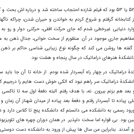
این نمایشنامه نویس اعلام نمود: مثلا در سال های 52 یا 53 بود که فیلم شازده احتجاب ساخته شد و درباره اش بح
 از کتابخانه گرفتم و شروع کردم به خواندن و حیران شدن، چراکه ناگها
ارد دنیایی غیرخطی شدم که جای حرکت افقی، حرکتی دوار و رو به 
فاهیم جاریِ موجود در آن. منظورم از سخت خوانی، جدالِ ذهن به ع
گفته ها روشن می کند که چگونه نوع زیبایی شناسی حاکم بر ذهن 
دانشکدۀ هنرهای دراماتیک در سال پنجاه و هشت بود.
دۀ دراماتیک در چهار راه آبسردار شده بودم. از خانه تا آن جا باید س
انشکدۀ دراماتیک سر راهم نبود که الکی خوش دست هایم را درجیبم کن
 هم بزنم بیرون. نه، با هدف رفتم. البته دفعۀ اول سه تا تاکسی س
 پیاده تا آبسردار رفتم و دفعۀ بعد پیاده از میدان شهناز آن زمان و 
 ورود رسمی به دانشکده می دانستم که دانشکده پنج تا کلاس دارد و دو
ن بود. بی قواره اما سخت دلپذیر. در همان دوران چهره های تلویزیونی
 و آمدند. بنابراین من سال ها پیش از ورود به دانشکده دست دوستی