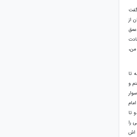
ث و گفت
ن از
عمق
ادت
من،
ه تا
م و
وار
امام
 تا
 را
 اش