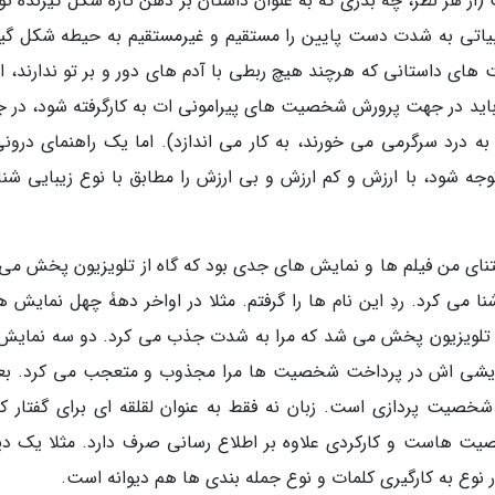
از هر نظر، چه بذری که به عنوان داستان بر ذهن تازه شکل گیرندۀ تو
دبیاتی به شدت دست پایین را مستقیم و غیرمستقیم به حیطه شکل گیر
های داستانی که هرچند هیچ ربطی با آدم های دور و بر تو ندارند، اما
 باید در جهت پرورش شخصیت های پیرامونی ات به کارگرفته شود، در 
درد سرگرمی می خورند، به کار می اندازد). اما یک راهنمای درونی
وجه شود، با ارزش و کم ارزش و بی ارزش را مطابق با نوع زیبایی شن
تنای من فیلم ها و نمایش های جدی بود که گاه از تلویزیون پخش می
شنا می کرد. ردِ این نام ها را گرفتم. مثلا در اواخر دهۀ چهل نمایش 
از تلویزیون پخش می شد که مرا به شدت جذب می کرد. دو سه نمایش 
مایشی اش در پرداخت شخصیت ها مرا مجذوب و متعجب می کرد. بع
خصیت پردازی است. زبان نه فقط به عنوان لقلقه ای برای گفتار که
یت هاست و کارکردی علاوه بر اطلاع رسانی صرف دارد. مثلا یک دیو
در نوع به کارگیری کلمات و نوع جمله بندی ها هم دیوانه است.