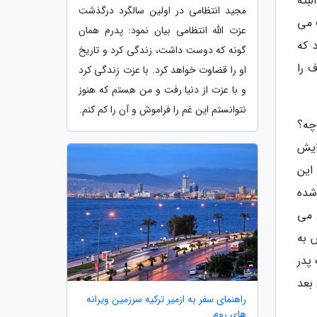
بته
مجید انتظامی در اولین سالگرد درگذشت
 می
عزت الله انتظامی بیان نمود: پدرم همان
 که
گونه که دوست داشت، زندگی کرد و تاریخ
 را
او را قضاوت خواهد کرد. با عزت زندگی کرد
و با عزت از دنیا رفت و من هستم که هنوز
نتوانستم این غم را فراموش و آن را کم کنم.
چه؟
ایش
 این
شده
 می
 به
پدر
بعد
راهنمای سفر به ازمیر ترکیه سرزمین ویرانه
های روم