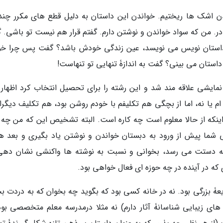
دن اشک ها ریختیم. خواندن این داستان به دلیل قطع های مکرر چند 
در. من که سواد خواندن و نوشتن دارم. گفتم قرار هم نیست تو باشی. 
ه داستان نویس می نویسد، عین زندگی خودش باشد؟ گفت پس چرا خ
استان می بینی؟ گفت به اندازۀ تنهایی تو تنهاست!
 نمایشی علاقه مند شد و این رشته را برای تحصیل انتخاب کرد اظهار ک
م یا نه، اما از بچگی هم تکلیفم با خودم روشن بود، هم تکلیف دیگران
نکه از حالا معلوم است چه کاره است. البته تشخیص این که من چه ک
ا پیش از ورود به دبستان خواندن و نوشتن یاد بگیری و بعد هم
به دستت می رسد، بخوانی و نسبت به نوشته ها واکنشی نشان دهی
 که در آینده در چه حوزه ای فعال خواهی بود.
ایعۀ بزرگی بود. نه در خانه کسی بود که بگوید چه بخوان که به دردت ب
های زیبایی شناسانۀ آثار دارم) نه مثلا درمدرسه معلم متخصصی بود