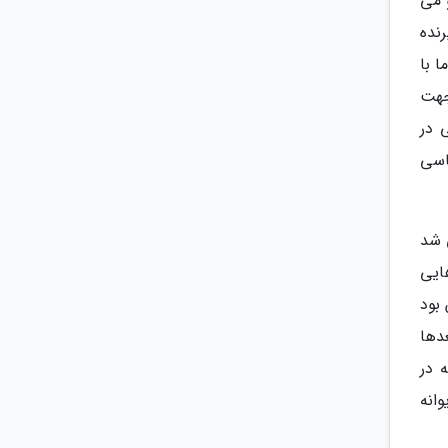
 می
نده
 با
جهت
 در
اسی
 شد
هایی
بود
دها
 در
انه