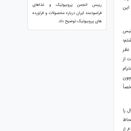
رییس انجمن پروبیوتیک و غذاهای
این
فراسودمند ایران درباره محصولات و فراورده
های پروبیوتیک توضیح داد.
ئیس
تم؛
نظر
 از
رام
چون
صاً
 را
لحاظ
 از