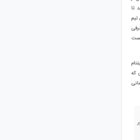
 تا
ارت بزنند؛ چون تیم
رفی
یست
نام
 که
انی
ر