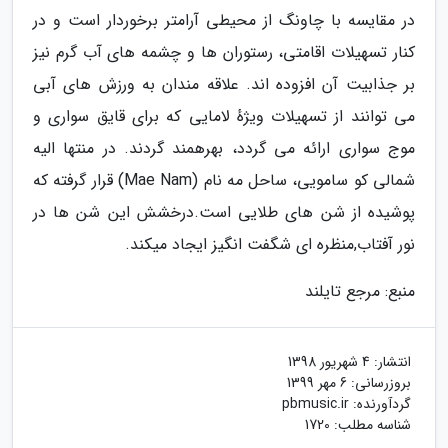
در مقایسه با چاونگ از محیطی آرامتر برخوردار است و در
کنار تسهیلات اقامتی، رستوران ها و چشمه های آب گرم نیز
بر جذابیت آن افزوده اند. علاقه مندان به ورزش های آبی
می توانند از تسهیلات ویژهٔ لامایی که برای قایق سواری و
موج سواری ارائه می گردد، بهرهمند گردند. در منتها الیه
شمالی کو سامویی، ساحل مه نام (Mae Nam) قرار گرفته که
پوشیده از شن های طلایی است.درخشش این شن ها در
نور آفتاب,منظره ای شگفت انگیز ایجاد میکند.
منبع: مرجع تایلند
انتشار:
4 شهریور 1398
بروزرسانی:
6 مهر 1399
گردآورنده:
pbmusic.ir
شناسه مطلب: 1720