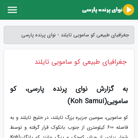
جغرافیای طبیعی کو سامویی تایلند - نوای پرنده پارسی
جغرافیای طبیعی کو سامویی تایلند
به گزارش نوای پرنده پارسی، کو
سامویی(Koh Samui)
کو سامویی، سومین جزیره بزرگ تایلند، در خلیج تایلند و به
فاصله 600 کیلومتری از جنوب بانکوک قرار گرفته و توسط
شمار زیادی از جزایر کوچک و بزرگ مانند کو پانگان(Koh