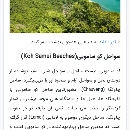
با
تور تایلند
به طبیعتی همچون بهشت سفر کنید
سواحل کو سامویی(Koh Samui Beaches)
کو سامویی، بیست ساحل از سواحل شنی سفید پوشیده از
درختان نخل و سواحل آرام و صخره ای را دربرمیگیرد. ساحل
چاونگا (Chauveng)، مشهورترین ساحل کو سامویی با
تفرجگاه ها، هتل ها و اقامتگاه های مرفه، بیشترین شمار
گردشگر را جذب می نماید. کمی آن طرف تر در جنوب
چاونگ، ساحل دیگری موسوم به لامایی (Lamai) قرار گرفته
است که دومین ساحل پربازدیدکننده در کو سامویی است و