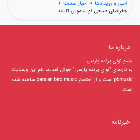
اخبار و رویدادها
»
اخبار صنعت
»
جغرافیای طبیعی کو سامویی تایلند
درباره ما
بشنو نوای پرنده پارسی
به تارنمای "نوای پرنده پارسی" خوش آمدید، نام این وبسایت
pbmusic است و از اختصار persian bird music ساخته شده
است.
خبرنامه