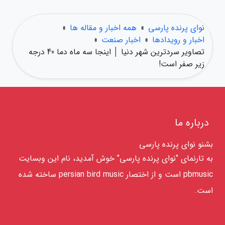
نوای پرنده پارسی
»
همه اخبار و مقاله ها
»
اخبار و رویدادها
»
اخبار صنعت
»
تصاویر سردترین شهر دنیا │ اینجا سه ماه دما 40 درجه
زیر صفر است!
درباره ما
بشنو نوای پرنده پارسی
به تارنمای "نوای پرنده پارسی" خوش آمدید، نام این وبسایت
pbmusic است و از اختصار persian bird music ساخته شده
است.