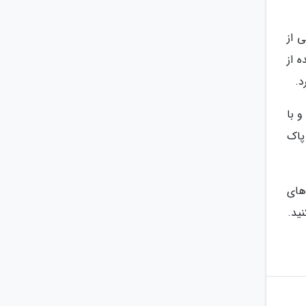
 از
 از
د.
و با
 پاک
های
ید.